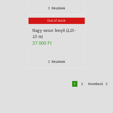
Részletek
Out of stock
Nagy ezüst fenyő (2,25-
2,5 m)
37 000
Ft
Részletek
1
2
Következő