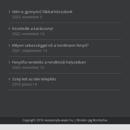
Idén is gyönyörű fákkal készülünk
2023. november 5.
Közeledik a karácsony!
2022. november 14.
Milyen sebességgel nő a nordmann fenyő?
2021. szeptember 13.
Fenyőfa rendelés a rendkívüli helyzetben
2020. november 15.
Szép lett az idei telepítés
2019. június 14.
Copyright 2016 karacsonyfa-vasasr.hu | Minden jog fenntartva.