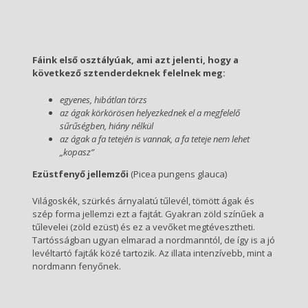
Fáink első osztályúak, ami azt jelenti, hogy a
következő sztenderdeknek felelnek meg:
egyenes, hibátlan törzs
az ágak körkörösen helyezkednek el a megfelelő
sűrűségben, hiány nélkül
az ágak a fa tetején is vannak, a fa teteje nem lehet
„kopasz”
Ezüstfenyő jellemzői
(Picea pungens glauca)
Világoskék, szürkés árnyalatú tűlevél, tömött ágak és
szép forma jellemzi ezt a fajtát. Gyakran zöld színűek a
tűlevelei (zöld ezüst) és ez a vevőket megtévesztheti.
Tartósságban ugyan elmarad a nordmanntól, de így is a jó
levéltartó fajták közé tartozik. Az illata intenzívebb, mint a
nordmann fenyőnek.