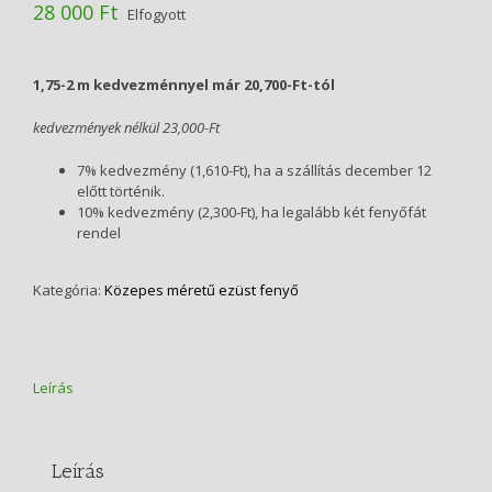
28 000
Ft
Elfogyott
1,75-2 m kedvezménnyel már 20,700-Ft-tól
kedvezmények nélkül 23,000-Ft
7% kedvezmény (1,610-Ft), ha a szállítás december 12
előtt történik.
10% kedvezmény (2,300-Ft), ha legalább két fenyőfát
rendel
Kategória:
Közepes méretű ezüst fenyő
Leírás
Leírás