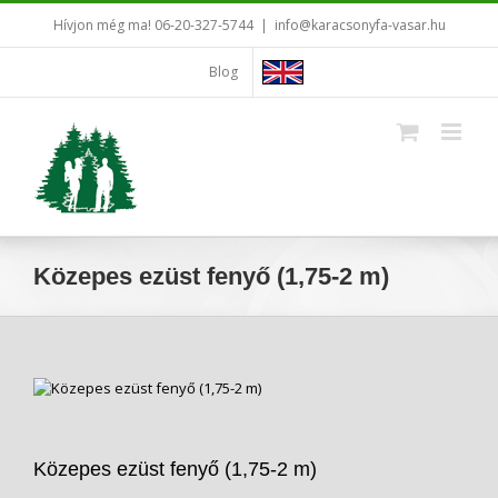
Kihagyás
Hívjon még ma! 06-20-327-5744
|
info@karacsonyfa-vasar.hu
Blog
Közepes ezüst fenyő (1,75-2 m)
Közepes ezüst fenyő (1,75-2 m)