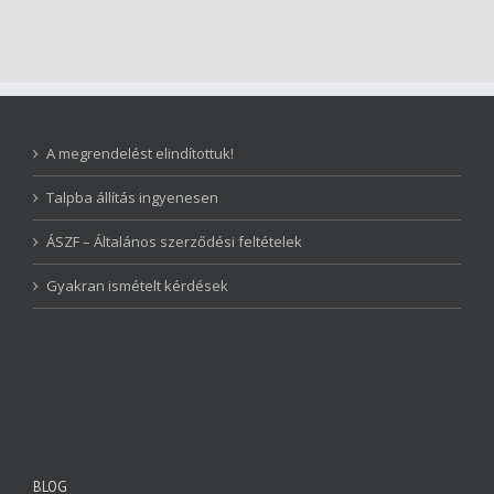
A megrendelést elindítottuk!
Talpba állítás ingyenesen
ÁSZF – Általános szerződési feltételek
Gyakran ismételt kérdések
BLOG