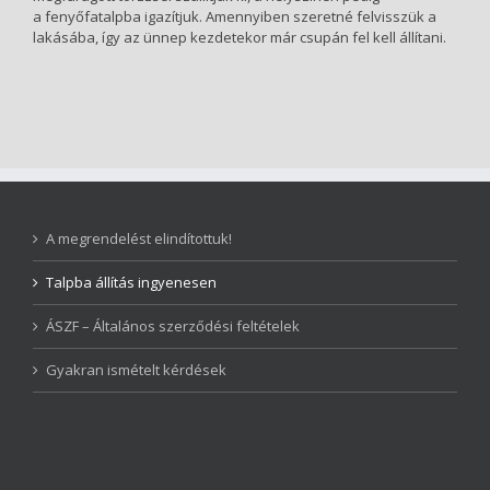
a fenyőfatalpba igazítjuk. Amennyiben szeretné felvisszük a
lakásába, így az ünnep kezdetekor már csupán fel kell állítani.
A megrendelést elindítottuk!
Talpba állítás ingyenesen
ÁSZF – Általános szerződési feltételek
Gyakran ismételt kérdések