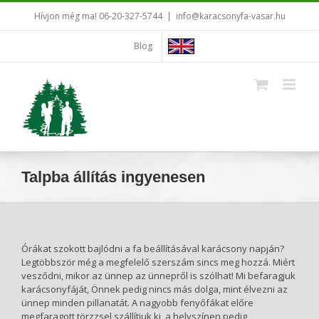
Kihagyás
Hívjon még ma! 06-20-327-5744
|
info@karacsonyfa-vasar.hu
Blog
Talpba állítás ingyenesen
Órákat szokott bajlódni a fa beállításával karácsony napján?
Legtöbbször még a megfelelő szerszám sincs meg hozzá. Miért
vesződni, mikor az ünnep az ünnepről is szólhat! Mi befaragjuk
karácsonyfáját, Önnek pedig nincs más dolga, mint élvezni az
ünnep minden pillanatát. A nagyobb fenyőfákat előre
megfaragott törzzsel szállítjuk ki, a helyszínen pedig