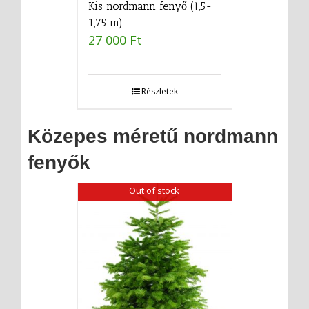
Kis nordmann fenyő (1,5-
1,75 m)
27 000
Ft
Részletek
Közepes méretű nordmann
fenyők
Out of stock