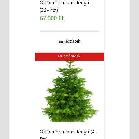
Óriás nordmann fenyő
(3,5-4m)
67 000
Ft
Részletek
Out of stock
Óriás nordmann fenyő (4-