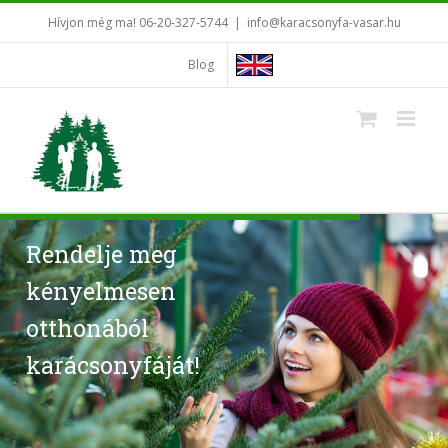
Kihagyás
Hívjon még ma! 06-20-327-5744
|
info@karacsonyfa-vasar.hu
Blog
Rendelje meg
kényelmesen
otthonából
karácsonyfáját!