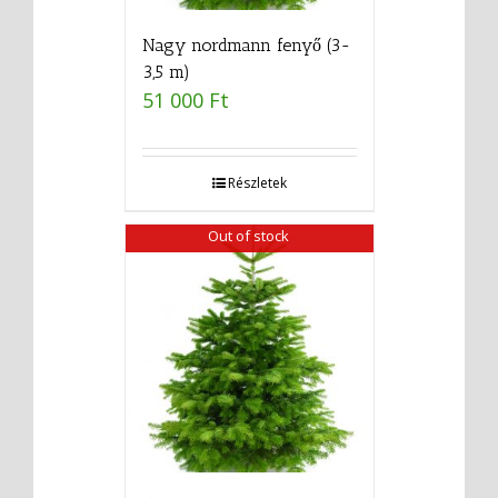
Nagy nordmann fenyő (3-
3,5 m)
51 000
Ft
Részletek
Out of stock