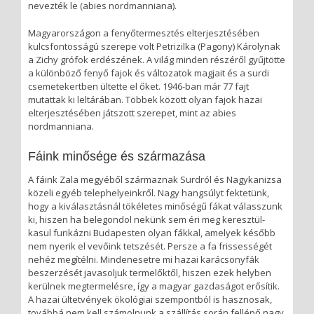
nevezték le (abies nordmanniana).
Magyarországon a fenyőtermesztés elterjesztésében
kulcsfontosságú szerepe volt Petrizilka (Pagony) Károlynak
a Zichy grófok erdészének. A világ minden részéről gyűjtötte
a különböző fenyő fajok és változatok magjait és a surdi
csemetekertben ültette el őket. 1946-ban már 77 fajt
mutattak ki leltárában. Többek között olyan fajok hazai
elterjesztésében játszott szerepet, mint az abies
nordmanniana.
Fáink minősége és származása
A fáink Zala megyéből származnak Surdról és Nagykanizsa
közeli egyéb telephelyeinkről. Nagy hangsúlyt fektetünk,
hogy a kiválasztásnál tökéletes minőségű fákat válasszunk
ki, hiszen ha belegondol nekünk sem éri meg keresztül-
kasul furikázni Budapesten olyan fákkal, amelyek később
nem nyerik el vevőink tetszését. Persze a fa frissességét
nehéz megítélni. Mindenesetre mi hazai karácsonyfák
beszerzését javasoljuk termelőktől, hiszen ezek helyben
kerülnek megtermelésre, így a magyar gazdaságot erősítik.
A hazai ültetvények ökológiai szempontból is hasznosak,
továbbá nem kell számolnunk a szállítás során fellépő nagy