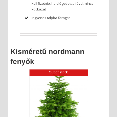
kell fizetnie, ha elégedett a fával, nincs
kockázat
ingyenes talpba faragás
Kisméretű nordmann
fenyők
Out of stock