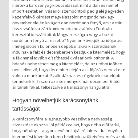
mértékű károsanyag kibocsátással, mint a dán és német
import esetében. Vásárlói szempontból pedig elég egyetlen
kézenfekvő kérdést megválaszolni: mit gondolnak egy
november elején kivágott dán nordmann fenyő, amit aztán
összezsúfolva zárt kamionokba bezsúfolva Európán
keresztül beszállítottak Magyarországra vagy a hazai
nordmann fenyő a frissebb? Nyomon követjük az időjárást
(meleg időben különösen depóba rakva kiszáradásnak
indulnak a fák) és decemberben kezdjük a kitermelést, hogy
a fák minél tovább díszíthessék vásárlóink otthonát. A
hóesés nehezítheti meg a kitermelést, de az utóbbi időben
nem jellemző, hogy december elején az időjárás nehezítette
volna a munkánkat. Szállodáknak és cégeknek már előbb
termelünk ki, hiszen az intézmények már december 6-ától
állítanak fákat, felkészülve a karácsonyi hangulatra.
Hogyan növelhetjük karácsonyfánk
tartósságát
A karácsonyfára a legnagyobb veszélyt a nedvesség
elvesztése okozza. Jól példázza azt, hogy néha előfordul,
hogy néhány – a gyors levélhullajtásról híres – lucfenyőt a
kitermelést követően benn felejtünk az ültetvényen és azok