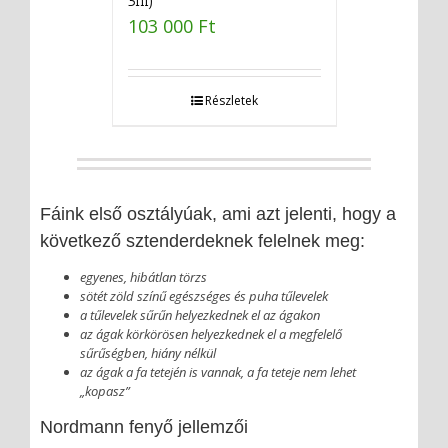
5m)
103 000
Ft
Részletek
Fáink első osztályúak, ami azt jelenti, hogy a
következő sztenderdeknek felelnek meg:
egyenes, hibátlan törzs
sötét zöld színű egészséges és puha tűlevelek
a tűlevelek sűrűn helyezkednek el az ágakon
az ágak körkörösen helyezkednek el a megfelelő
sűrűségben, hiány nélkül
az ágak a fa tetején is vannak, a fa teteje nem lehet
„kopasz”
Nordmann fenyő jellemzői