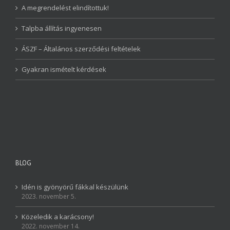
A megrendelést elindítottuk!
Talpba állítás ingyenesen
ÁSZF – Általános szerződési feltételek
Gyakran ismételt kérdések
BLOG
Idén is gyönyörű fákkal készülünk
2023. november 5.
Közeledik a karácsony!
2022. november 14.