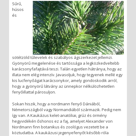
Sűrű,
húsos
és
sötétzöld tűlevelek és szabályos ágszerkezet jellemzi.
Gyönyörű megjelenése és tartóssága a legközkedveltebb
karácsonyfafajtává teszi. Talán egyetlen hátránya, hogy az
illata nem elég intenzív. Javasoljuk, hogy tegyenek mellé egy
kis lucfenyőágat karácsonykor, amely gondoskodik arról,
hogy a gyönyörű látvány az ünnepkor nélkülözhetetlen
fenyőillattal párosuljon.
Sokan hiszik, hogy a nordmann fenyő Dániából,
Németországból vagy Normandiából származik. Pedig nem
így van. A Kaukázus kelet-anatóliai, grúz és örmény
hegyvidékén őshonos ez a faj, amelyet Alexander von
Nordmann finn botanikus és zoológus vezetett be a
köztudatba. A kaukázusi jegenyefenyőt később róla