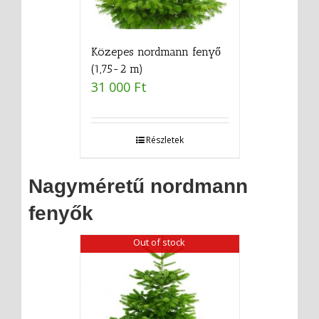
Közepes nordmann fenyő
(1,75-2 m)
31 000
Ft
Részletek
Nagyméretű nordmann
fenyők
Out of stock