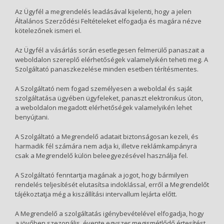
Az Ügyfél a megrendelés leadásával kijelenti, hogy a jelen
Általános Szerződési Feltételeket elfogadja és magára nézve
kötelezőnek ismeri el.
Az Ügyfél a vásárlás során esetlegesen felmerülő panaszait a
weboldalon szereplő elérhetőségek valamelyikén teheti meg. A
Szolgáltató panaszkezelése minden esetben térítésmentes.
A Szolgáltató nem fogad személyesen a weboldal és saját
szolgáltatása ügyében ügyfeleket, panaszt elektronikus úton,
a weboldalon megadott elérhetőségek valamelyikén lehet
benyújtani.
A Szolgáltató a Megrendelő adatait biztonságosan kezeli, és
harmadik fél számára nem adja ki, illetve reklámkampányra
csak a Megrendelő külön beleegyezésével használja fel.
A Szolgáltató fenntartja magának a jogot, hogy bármilyen
rendelés teljesítését elutasítsa indoklással, erről a Megrendelőt
tájékoztatja még a kiszállítási intervallum lejárta előtt.
A Megrendelő a szolgáltatás igénybevételével elfogadja, hogy
a jövőben szezonális, évente egyszer megismétlődő értesítést