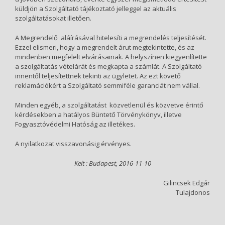
küldjön a Szolgáltató tájékoztató jelleggel az aktuális
szolgáltatásokat illetően.
A Megrendelő aláírásával hitelesíti a megrendelés teljesítését.
Ezzel elismeri, hogy a megrendelt árut megtekintette, és az
mindenben megfelelt elvárásainak. A helyszínen kiegyenlítette
a szolgáltatás vételárát és megkapta a számlát. A Szolgáltató
innentől teljesítettnek tekinti az ügyletet. Az ezt követő
reklamációkért a Szolgáltató semmiféle garanciát nem vállal.
Minden egyéb, a szolgáltatást közvetlenül és közvetve érintő
kérdésekben a hatályos Büntető Törvénykönyv, illetve
Fogyasztóvédelmi Hatóság az illetékes.
A nyilatkozat visszavonásig érvényes.
Kelt : Budapest, 2016-11-10
Gilincsek Edgár
Tulajdonos