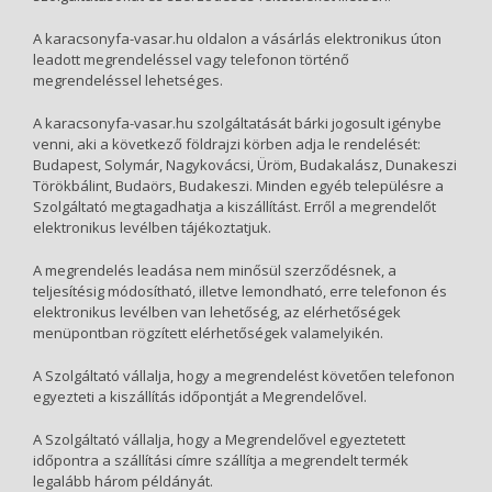
A karacsonyfa-vasar.hu oldalon a vásárlás elektronikus úton
leadott megrendeléssel vagy telefonon történő
megrendeléssel lehetséges.
A karacsonyfa-vasar.hu szolgáltatását bárki jogosult igénybe
venni, aki a következő földrajzi körben adja le rendelését:
Budapest, Solymár, Nagykovácsi, Üröm, Budakalász, Dunakeszi
Törökbálint, Budaörs, Budakeszi. Minden egyéb településre a
Szolgáltató megtagadhatja a kiszállítást. Erről a megrendelőt
elektronikus levélben tájékoztatjuk.
A megrendelés leadása nem minősül szerződésnek, a
teljesítésig módosítható, illetve lemondható, erre telefonon és
elektronikus levélben van lehetőség, az elérhetőségek
menüpontban rögzített elérhetőségek valamelyikén.
A Szolgáltató vállalja, hogy a megrendelést követően telefonon
egyezteti a kiszállítás időpontját a Megrendelővel.
A Szolgáltató vállalja, hogy a Megrendelővel egyeztetett
időpontra a szállítási címre szállítja a megrendelt termék
legalább három példányát.