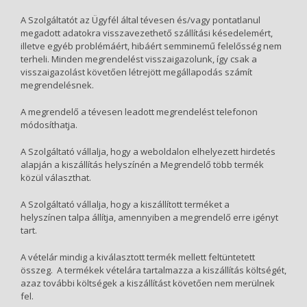
A Szolgáltatót az Ügyfél által tévesen és/vagy pontatlanul
megadott adatokra visszavezethető szállítási késedelemért,
illetve egyéb problémáért, hibáért semminemű felelősség nem
terheli. Minden megrendelést visszaigazolunk, így csak a
visszaigazolást követően létrejött megállapodás számít
megrendelésnek.
A megrendelő a tévesen leadott megrendelést telefonon
módosíthatja.
A Szolgáltató vállalja, hogy a weboldalon elhelyezett hirdetés
alapján a kiszállítás helyszínén a Megrendelő több termék
közül választhat.
A Szolgáltató vállalja, hogy a kiszállított terméket a
helyszínen talpa állítja, amennyiben a megrendelő erre igényt
tart.
A vételár mindig a kiválasztott termék mellett feltüntetett
összeg. A termékek vételára tartalmazza a kiszállítás költségét,
azaz további költségek a kiszállítást követően nem merülnek
fel.