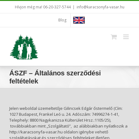
Kihagyás
Hívjon még ma! 06-20-327-5744
|
info@karacsonyfa-vasar.hu
Blog
ÁSZF – Általános szerződési
feltételek
Jelen weboldal üzemeltetője Gilincsek Edgár őstermelő (Cím:
1027 Budapest, Frankel Leó u. 24. Adószám: 74996274-1-41,
Telephely: 8800 Nagykanizsa Külterület Hrsz.:1105/25),
továbbiakban mint „Szolgáltató”, az alábbiakban nyilatkozik a
http://karacsonyfa-vasar.hu oldalon igénybe vehető
szolgáltatásokat és szerződéses feltételeket illetően.