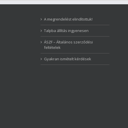
A megrendelést elindítottuk!
Talpba állítás ingyenesen
ÁSZF – Általános szerződési
feltételek
Gyakran ismételt kérdések