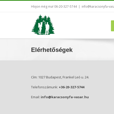
Kihagyás
Hívjon még ma! 06-20-327-5744
|
info@karacsonyfa-vas
Elérhetőségek
Cím: 1027 Budapest, Frankel Leó u. 24.
Telefonszámunk:
+36-20-327-5744
Email:
info@karacsonyfa-vasar.hu