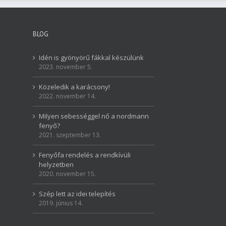
BLOG
Idén is gyönyörű fákkal készülünk
2023. november 5.
Közeledik a karácsony!
2022. november 14.
Milyen sebességgel nő a nordmann
fenyő?
2021. szeptember 13.
Fenyőfa rendelés a rendkívüli
helyzetben
2020. november 15.
Szép lett az idei telepítés
2019. június 14.