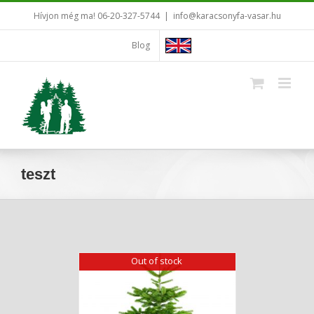
Kihagyás
Hívjon még ma! 06-20-327-5744
|
info@karacsonyfa-vasar.hu
Blog
teszt
Out of stock