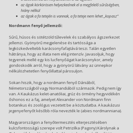
az ágak körkörösen helyezkednek el a megfelelő sűrűségben,
hiány nélkül
az ágak a fa tetején is vannak, a fa teteje nem lehet „kopasz”
Nordmann fenyő jellemzői:
Sűrű, húsos és sötétzöld tűlevelek és szabályos ágszerkezet
jellemzi. Gyönyörű megjelenése és tartóssága a
legközkedveltebb karácsonyfafajtává teszi. Talán egyetlen
hátránya, hogy az illata nem elég intenzív. Javasoljuk, hogy
tegyenek mellé egy kis lucfenyőágat karácsonykor, amely
gondoskodik arról, hogy a gyönyörű látvány az ünnepkor
nélkülözhetetlen fenyőillattal párosuljon.
Sokan hiszik, hogy a nordmann fenyő Dániából,
Németországból vagy Normandiából származik. Pedig nem így
van. A Kaukázus kelet-anatóliai, grúz és örmény hegyvidékén
őshonos ez a faj, amelyet Alexander von Nordmann finn
botanikus és zoológus vezetett be a köztudatba. A kaukázusi
jegenyefenyőt később róla nevezték le (abies nordmanniana).
Magyarországon a fenyőtermesztés elterjesztésében
kulcsfontosságú szerepe volt Petrizilka (Pagony) Károlynak a