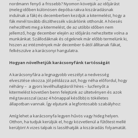
nordmann fenyő a frissebb? Nyomon követjük az időjárást
(meleg időben különösen depóba rakva kiszáradásnak
indulnak a fák) és decemberben kezdjük a kitermelést, hogy a
fák minél tovább díszíthessék vásárlóink otthonát. A hóesés
nehezítheti meg a kitermelést, de az utóbbi időben nem
jellemző, hogy december elején az időjárás nehezítette volna a
munkánkat. Szállodáknak és cégeknek már előbb termelünk ki,
hiszen az intézmények már december 6-ától állítanak fákat,
felkészülve a karácsonyi hangulatra.
Hogyan növelhetjük karácsonyfánk tartósságát
A karácsonyfára a legnagyobb veszélyt a nedvesség
elvesztése okozza. Jól példázza azt, hogy néha előfordul, hogy
néhány – a gyors levélhullajtásról híres – lucfenyőt a
kitermelést követően benn felejtünk az ültetvényen és azok
még tavasszal (azaz 4 hónappal később) is tökéletes
állapotban vannak. Így eljutunk a legfontosabb szabályhoz:
Amíg lehet a karácsonyfa legyen hűvös vagy hideg helyen.
Otthon, ha tudjuk kerüljük el, hogy közvetlenül a fűtőtest mellé
kerüljön! A vizes talpak is lassíthatják a kiszáradás folyamatát.