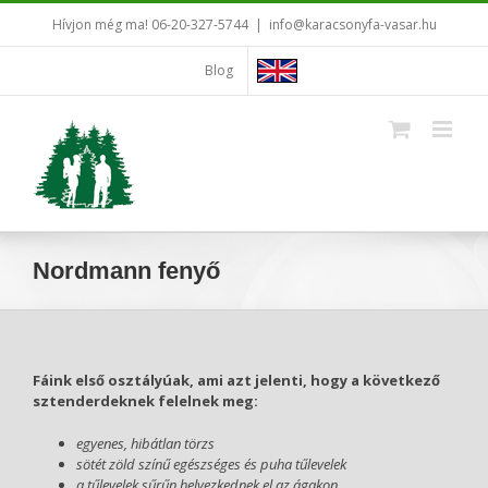
Kihagyás
Hívjon még ma! 06-20-327-5744
|
info@karacsonyfa-vasar.hu
Blog
Nordmann fenyő
Fáink első osztályúak, ami azt jelenti, hogy a következő
sztenderdeknek felelnek meg:
egyenes, hibátlan törzs
sötét zöld színű egészséges és puha tűlevelek
a tűlevelek sűrűn helyezkednek el az ágakon