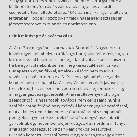
Zichy grófok erdészének. A világ minden részéről gyűjtötte a
különböző fenyő fajok és változatok magjait és a surdi
csemetekertben ültette el őket. 1946-ban már 77 fajt mutattak ki
leltárában. Többek között olyan fajok hazai elterjesztésében
játszott szerepet, mint az abies nordmanniana.
Fáink minősége és származása
A fáink Zala megyéből származnak Surdról és Nagykanizsa
közeli egyéb telephelyeinkről. Nagy hangsúlyt fektetünk, hogy a
kiválasztásnál tökéletes minőségű fákat válasszunk ki, hiszen
ha belegondol nekünk sem éri meg keresztül-kasul furikázni
Budapesten olyan fákkal, amelyek később nem nyerik el
vevőink tetszését. Persze a fa frissességét nehéz megítélni.
Mindenesetre mi hazai karácsonyfák beszerzését javasoljuk
termelőktől, hiszen ezek helyben kerülnek megtermelésre, így
a magyar gazdaságot erősítik. A hazai ültetvények ökológiai
szempontból is hasznosak, továbbá nem kell számolnunk a
szállítás során fellépő nagy mértékű károsanyag kibocsátással,
mint a dán és német import esetében. Vásárlói szempontból
pedig elég egyetlen kézenfekvő kérdést megválaszolni: mit
gondolnak egy november elején kivágott dán nordmann fenyő,
amit aztán összezsúfolva zárt kamionokba bezsúfolva
Európán keresztül beszállítottak Magyarországra vagy a hazai