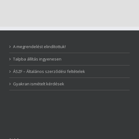
A megrendelést elindítottuk!
Talpba állítás ingyenesen
ÁSZF – Általános szerződési feltételek
Gyakran ismételt kérdések